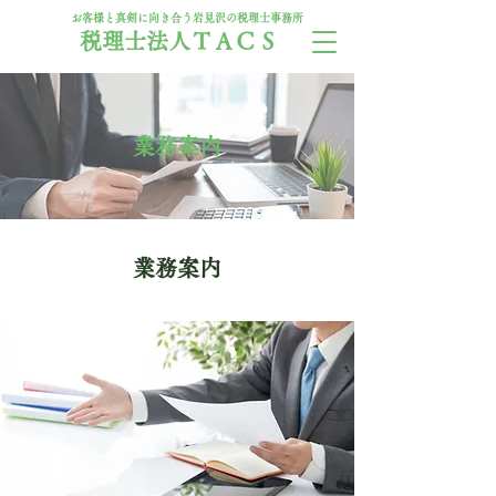
お客様と真剣に向き合う岩見沢の税理士事務所
TKC
税理士法人ＴＡＣＳ
会員
業務案内
業務案内