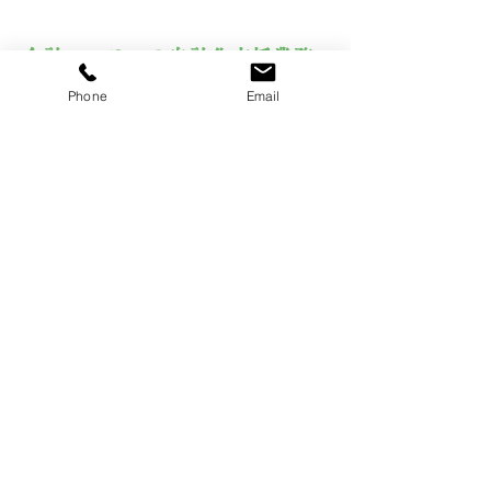
会計システムの自計化支援業務
法人税の形態、ご希望に合わせた会計システ
Phone
Email
ムの構築を支援します。以下の業種の会計に
ついてご支援できます。
・一般会計業務
・建設業会計
・医療法人会計
・社会福祉法人会計
・NPO法人会計
・社団法人会計
・財団法人会計
・農業法人会計
（注）上記の会計については原則的として
TKCソフト、弥生会計ソフトを使用すること
を前提としています。
詳しい業務案内はこちら