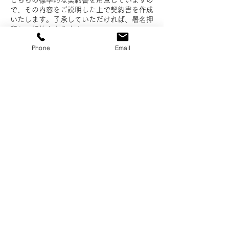
こちらの標準的な契約書を用意していますの
で、その内容をご説明した上で契約書を作成
いたします。了承していただければ、署名押
印し、契約となります。
Phone
Email
7.
担当者の決定
担当者は、事前にお聞きしたお客様の状
況やご希望を総合的に勘案し決めさせて
いただきます。